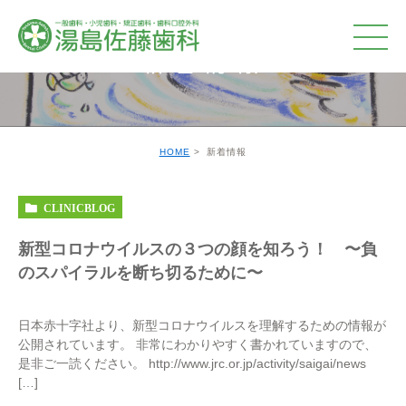
新着情報
HOME
新着情報
CLINICBLOG
新型コロナウイルスの３つの顔を知ろう！ 〜負
のスパイラルを断ち切るために〜
日本赤十字社より、新型コロナウイルスを理解するための情報が
公開されています。 非常にわかりやすく書かれていますので、
是非ご一読ください。 http://www.jrc.or.jp/activity/saigai/news
[…]