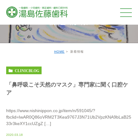
新着情報
HOME
新着情報
CLINICBLOG
「鼻呼吸こそ天然のマスク」専門家に聞く口腔ケ
ア
https://www.nishinippon.co.jp/item/n/591045/?
fbclid=IwAR0Q86oVRM2T3Kea9767J3N71Ub2VpzKNA9bLaB25
33r3keXY1ccUZgZ […]
2020.03.18